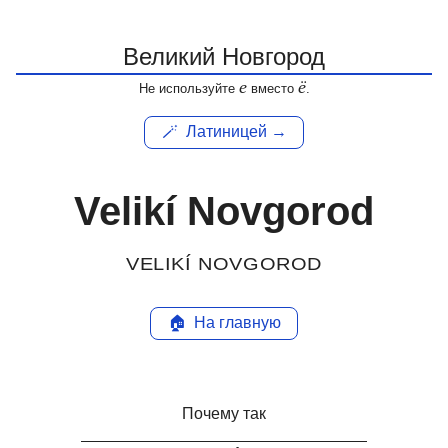
е
ё
Не используйте
вместо
.
🪄
Латиницей →
Velikí Novgorod
VELIKÍ NOVGOROD
🏠
На главную
Почему так