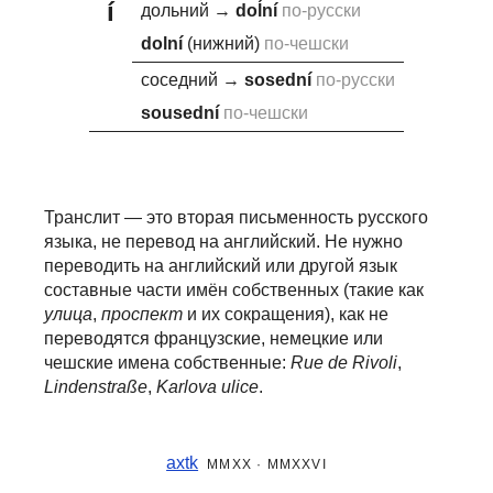
í
дольний
→
doĺn
í
по-русски
doln
í
(нижний)
по-чешски
соседний
→
sosedn
í
по-русски
sousedn
í
по-чешски
Транслит — это вторая письменность русского
языка, не перевод на английский.
Не нужно
переводить на английский или другой язык
составные части
имён собственных (такие как
улица
,
проспект
и их сокращения), как не
переводятся французские, немецкие или
чешские имена собственные:
Rue de Rivoli
,
Lindenstraße
,
Karlova ulice
.
axtk
MMXX · MMXXVI