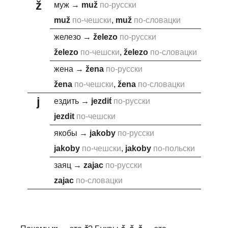
ž
муж
→
mu
ž
по-русски
mu
ž
по-чешски
,
mu
ž
по-словацки
железо
→
ž
elezo
по-русски
ž
elezo
по-чешски
,
ž
elezo
по-словацки
жена
→
ž
ena
по-русски
ž
ena
по-чешски
,
ž
ena
по-словацки
j
ездить
→
j
ezdit́
по-русски
j
ezdit
по-чешски
якобы
→
j
akoby
по-русски
j
akoby
по-чешски
,
j
akoby
по-польски
заяц
→
za
j
ac
по-русски
za
j
ac
по-словацки