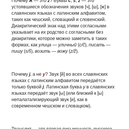
Почему
ж
— это
ž
? Буквы
č
,
š
,
ž
— это
устоявшиеся обозначения звуков [ч], [ш], [ж] в
славянских языках с латинским алфавитом,
таких как чешский, словацкий и словенский.
Диакритический знак над этими согласными
указывает на их родство с согласными без
диакритики, которое можно заметить в таких
формах, как
ули
ц
а
—
ули
ч
ный
(
c/č
),
пи
с
ать
—
пи
ш
у
(
s/š
),
во
з
ить
—
во
ж
у
(
z/ž
).
Почему
j
, а не
y
? Звук [й] во всех славянских
языках с латинским алфавитом передаётся
только буквой
j
. Латинская буква
y
в славянских
языках передаёт звук [ы] (или близкий к [ы]
непалатализирующий звук [и], как в
современном чешском и словацком).
Транслит — это вторая письменность русского