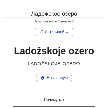
е
ё
Не используйте
вместо
.
🪄
Латиницей →
Ladožskoje ozero
LADOŽSKOJE OZERO
🏠
На главную
Почему так