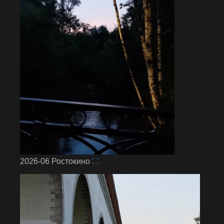
2026-06
Ростокино
⛶