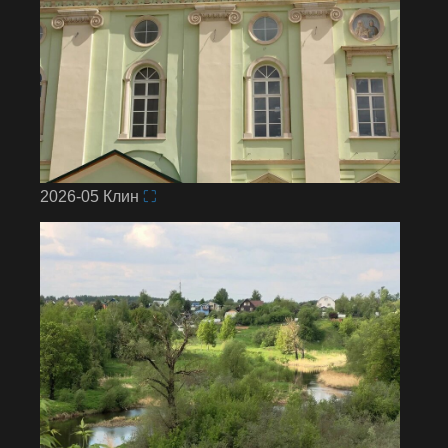
2026-05
Клин
⛶