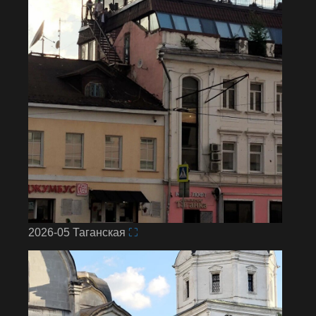
2026-05
Таганская
⛶