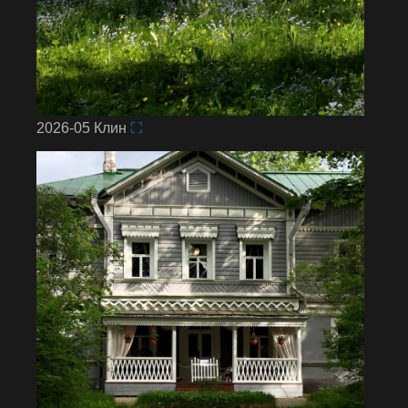
2026-05
Клин
⛶