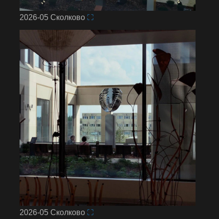
2026-05
Сколково
⛶
2026-05
Сколково
⛶