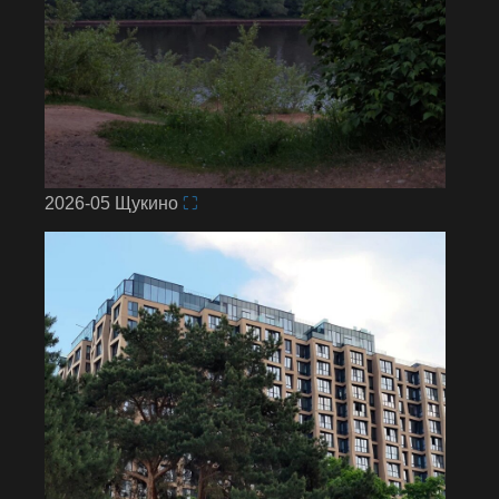
2026-05
Щукино
⛶