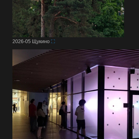
2026-05
Щукино
⛶