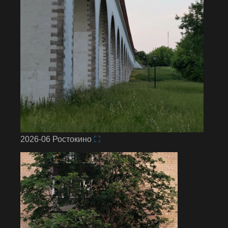
2026-06
Ростокино
⛶