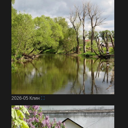
2026-05
Клин
⛶