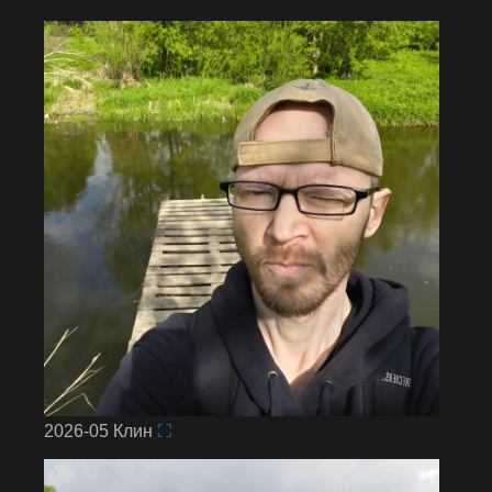
2026-05
Клин
⛶