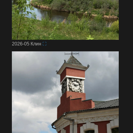
2026-05
Клин
⛶