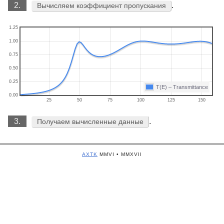
2.
.
Вычисляем коэффициент пропускания
1.25
1.00
0.75
0.50
0.25
T(E) – Transmittance
0.00
25
50
75
100
125
150
3.
.
Получаем вычисленные данные
AXTK
MMVI • MMXVII