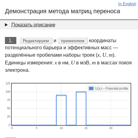
In English
Демонстрация метода матриц переноса
Показать описание
1.
и
координаты
Редактируем
применяем
потенциального барьера и эффективных масс —
x
U
m
разделённые пробелами наборы троек (
,
,
).
x
U
m
Единицы измерения:
в нм,
в мэВ,
в массах покоя
электрона.
125
U(x) – Potential profile
100
75
50
25
0
0
5
10
15
20