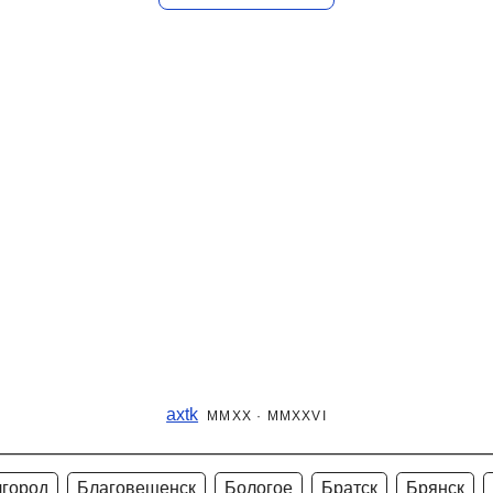
axtk
MMXX · MMXXVI
лгород
Благовещенск
Бологое
Братск
Брянск