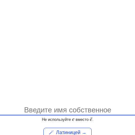
е
ё
Не используйте
вместо
.
🪄
Латиницей →