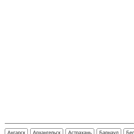
Ангарск
Архангельск
Астрахань
Барнаул
Бе