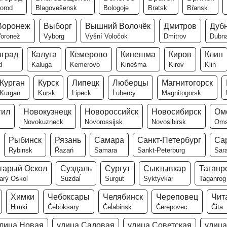
orod
Blagoveŝensk
Bologoje
Bratsk
Bŕansk
Воронеж
Выборг
Вышний Волочёк
Дмитров
Дуб
oronež
Vyborg
Vyšní Voločok
Dmitrov
Dubn
нград
Калуга
Кемерово
Кинешма
Киров
Клин
d
Kaluga
Kemerovo
Kinešma
Kirov
Klin
Курган
Курск
Липецк
Люберцы
Магнитогорск
Kurgan
Kursk
Lipeck
Ĺubercy
Magnitogorsk
гил
Новокузнецк
Новороссийск
Новосибирск
Ом
Novokuzneck
Novorossijsk
Novosibirsk
Om
Рыбинск
Рязань
Самара
Санкт-Петербург
Са
Rybinsk
Ŕazań
Samara
Sankt-Peterburg
Sar
тарый Оскол
Суздаль
Сургут
Сыктывкар
Таганр
arý Oskol
Suzdaĺ
Surgut
Syktyvkar
Taganrog
Химки
Чебоксары
Челябинск
Череповец
Чит
Himki
Čeboksary
Čeĺabinsk
Čerepovec
Čita
лица Новая
улица Садовая
улица Советская
улица