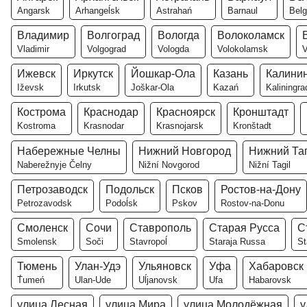
Angarsk
Arhangeĺsk
Astrahań
Barnaul
Belg
Владимир
Волгоград
Вологда
Волоколамск
Vladimir
Volgograd
Vologda
Volokolamsk
V
Ижевск
Иркутск
Йошкар-Ола
Казань
Калини
Iževsk
Irkutsk
Joškar-Ola
Kazań
Kaliningra
Кострома
Краснодар
Красноярск
Кронштадт
Kostroma
Krasnodar
Krasnojarsk
Kronštadt
Набережные Челны
Нижний Новгород
Нижний Та
Naberežnyje Čelny
Nižní Novgorod
Nižní Tagil
Петрозаводск
Подольск
Псков
Ростов-на-Дону
Petrozavodsk
Podoĺsk
Pskov
Rostov-na-Donu
Смоленск
Сочи
Ставрополь
Старая Русса
С
Smolensk
Soči
Stavropoĺ
Staraja Russa
St
Тюмень
Улан-Удэ
Ульяновск
Уфа
Хабаровск
T́umeń
Ulan-Ude
Uĺjanovsk
Ufa
Habarovsk
улица Лесная
улица Мира
улица Молодёжная
у