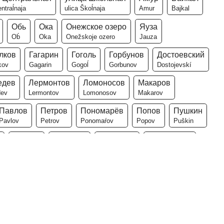
entraĺnaja
ulica Škoĺnaja
Amur
Bajkal
Обь
Ока
Онежское озеро
Яуза
Ob́
Oka
Onežskoje ozero
Jauza
лков
Гагарин
Гоголь
Горбунов
Достоевский
kov
Gagarin
Gogoĺ
Gorbunov
Dostojevskí
едев
Лермонтов
Ломоносов
Макаров
dev
Lermontov
Lomonosov
Makarov
Павлов
Петров
Пономарёв
Попов
Пушкин
Pavlov
Petrov
Ponomaŕov
Popov
Puškin
Тютчев
Фёдоров
Цветаева
Чайковский
T́utčev
F́odorov
Cvetajeva
Čajkovskí
асия
Анна
Антон
Арина
Артём
Варвара
ija
Anna
Anton
Arina
Art́om
Varvara
Екатерина
Елена
Елизавета
Иван
Игорь
Jekaterina
Jelena
Jelizaveta
Ivan
Igoŕ
хаил
Надежда
Наталья
Ольга
Полина