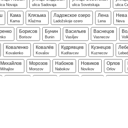
lica Novaja
ulica Sadovaja
ulica Sovetskaja
ulica C
ш
Кама
Клязьма
Ладожское озеро
Лена
Нева
Kama
Kĺaźma
Ladožskoje ozero
Lena
Neva
ренко
Борисов
Бунин
Васильев
Васнецов
Во
nko
Borisov
Bunin
Vasiĺjev
Vasnecov
Vol
Коваленко
Ковалёв
Кудрявцев
Кузнецов
Леб
Kovalenko
Kovaĺov
Kudŕavcev
Kuznecov
Lebe
Михайлов
Морозов
Набоков
Новиков
Орлов
Mihajlov
Morozov
Nabokov
Novikov
Orlov
Степанов
Ткаченко
Ткачёв
Толстой
Тургенев
Stepanov
Tkačenko
Tkačov
Tolstoj
Turgenev
Александр
Александра
Алексей
Алиса
Анаст
Aleksandr
Aleksandra
Aleksej
Alisa
Anastas
Денис
Дмитрий
Ева
Евгений
Евгения
Егор
Denis
Dmitrí
Jeva
Jevgení
Jevgenija
Jegor
ев
Любовь
Максим
Марина
Мария
Марк
Ми