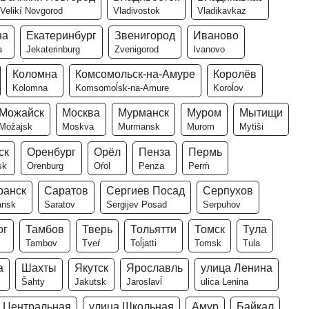
Velikí Novgorod
Vladivostok
Vladikavkaz
на
Екатеринбург
Звенигород
Иваново
a
Jekaterinburg
Zvenigorod
Ivanovo
Коломна
Комсомольск-на-Амуре
Королёв
Kolomna
Komsomoĺsk-na-Amure
Koroĺov
Можайск
Москва
Мурманск
Муром
Мытищи
Možajsk
Moskva
Murmansk
Murom
Mytiŝi
ск
Оренбург
Орёл
Пенза
Пермь
sk
Orenburg
Oŕol
Penza
Perḿ
ранск
Саратов
Сергиев Посад
Серпухов
ansk
Saratov
Sergijev Posad
Serpuhov
ог
Тамбов
Тверь
Тольятти
Томск
Тула
Tambov
Tveŕ
Toĺjatti
Tomsk
Tula
а
Шахты
Якутск
Ярославль
улица Ленина
Šahty
Jakutsk
Jaroslavĺ
ulica Lenina
 Центральная
улица Школьная
Амур
Байкал