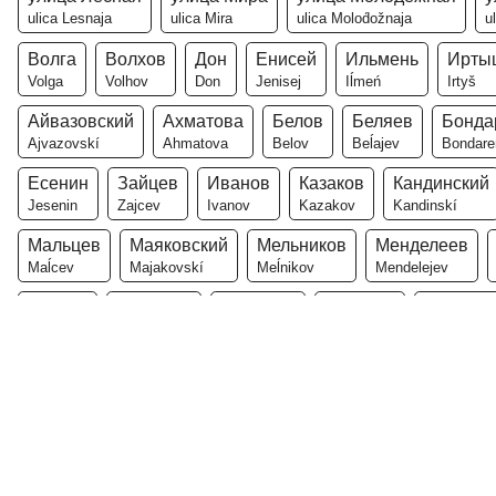
ulica Lesnaja
ulica Mira
ulica Molod́ožnaja
u
Волга
Волхов
Дон
Енисей
Ильмень
Ирты
Volga
Volhov
Don
Jenisej
Iĺmeń
Irtyš
Айвазовский
Ахматова
Белов
Беляев
Бонда
Ajvazovskí
Ahmatova
Belov
Beĺajev
Bondare
Есенин
Зайцев
Иванов
Казаков
Кандинский
Jesenin
Zajcev
Ivanov
Kazakov
Kandinskí
Мальцев
Маяковский
Мельников
Менделеев
Maĺcev
Majakovskí
Meĺnikov
Mendelejev
Рублёв
Семёнов
Смирнов
Соколов
Сорокин
Rubĺov
Seḿonov
Smirnov
Sokolov
Sorokin
Чернов
Чехов
Шевченко
Щербаков
Яковлев
Černov
Čehov
Ševčenko
Ŝerbakov
Jakovlev
Василий
Виктория
Вячеслав
Даниил
Дарья
Vasilí
Viktorija
V́ačeslav
Daniil
Daŕja
Ирина
Кира
Кирилл
Константин
Ксения
Л