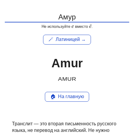
е
ё
Не используйте
вместо
.
🪄
Латиницей →
Amur
AMUR
🏠
На главную
Транслит — это вторая письменность русского
языка, не перевод на английский.
Не нужно