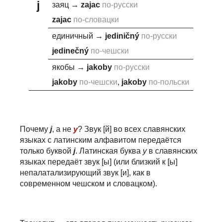
j
заяц
→
za
j
ac
по-русски
za
j
ac
по-словацки
единичный
→
j
ediničný
по-русски
j
edinečný
по-чешски
якобы
→
j
akoby
по-русски
j
akoby
по-чешски
,
j
akoby
по-польски
Почему
j
, а не
y
? Звук [й] во всех славянских
языках с латинским алфавитом передаётся
только буквой
j
. Латинская буква
y
в славянских
языках передаёт звук [ы] (или близкий к [ы]
непалатализирующий звук [и], как в
современном чешском и словацком).