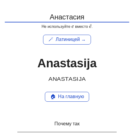
е
ё
Не используйте
вместо
.
🪄
Латиницей →
Anastasija
ANASTASIJA
🏠
На главную
Почему так