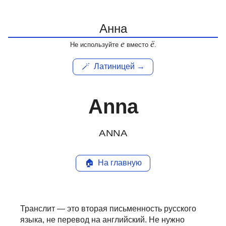
е
ё
Не используйте
вместо
.
🪄
Латиницей →
Anna
ANNA
🏠
На главную
Транслит — это вторая письменность русского
языка, не перевод на английский.
Не нужно