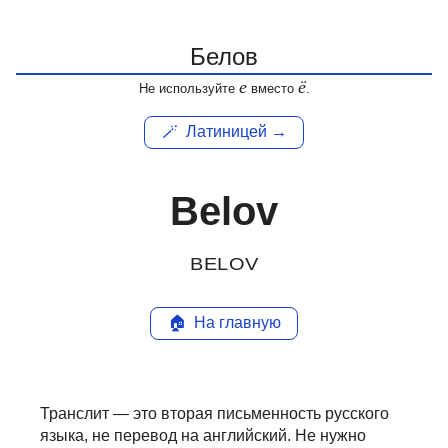
е
ё
Не используйте
вместо
.
🪄
Латиницей →
Belov
BELOV
🏠
На главную
Транслит — это вторая письменность русского
языка, не перевод на английский.
Не нужно