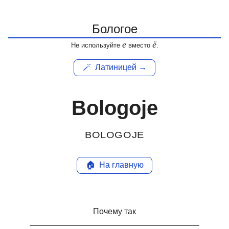
е
ё
Не используйте
вместо
.
🪄
Латиницей →
Bologoje
BOLOGOJE
🏠
На главную
Почему так