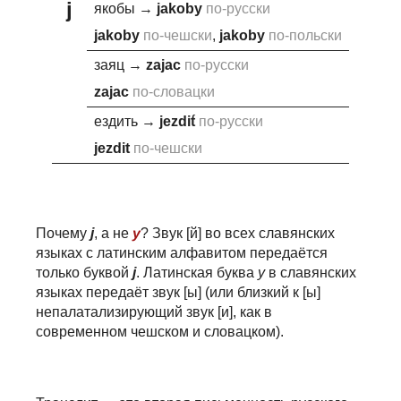
j
якобы
→
j
akoby
по-русски
j
akoby
по-чешски
,
j
akoby
по-польски
заяц
→
za
j
ac
по-русски
za
j
ac
по-словацки
ездить
→
j
ezdit́
по-русски
j
ezdit
по-чешски
Почему
j
, а не
y
? Звук [й] во всех славянских
языках с латинским алфавитом передаётся
только буквой
j
. Латинская буква
y
в славянских
языках передаёт звук [ы] (или близкий к [ы]
непалатализирующий звук [и], как в
современном чешском и словацком).