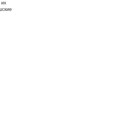
 их
шские