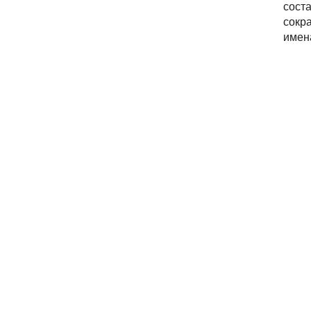
сост
сокр
имен