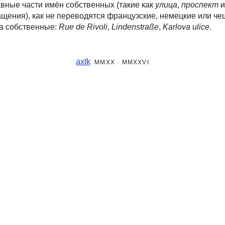
авные части
имён собственных (такие как
улица
,
проспект
и
ащения), как не переводятся французские, немецкие или че
а собственные:
Rue de Rivoli
,
Lindenstraße
,
Karlova ulice
.
axtk
MMXX · MMXXVI