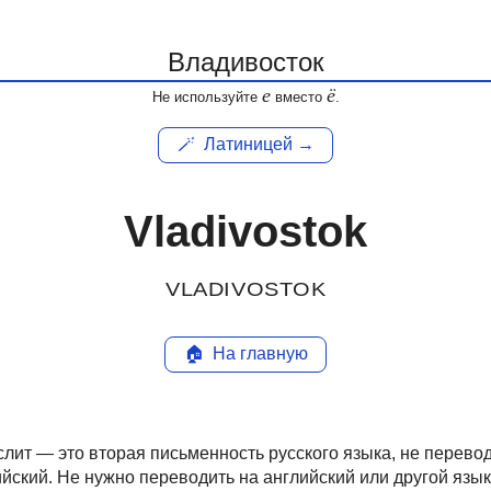
е
ё
Не используйте
вместо
.
🪄
Латиницей →
Vladivostok
VLADIVOSTOK
🏠
На главную
лит — это вторая письменность русского языка, не перевод
ийский.
Не нужно переводить на английский или другой язык