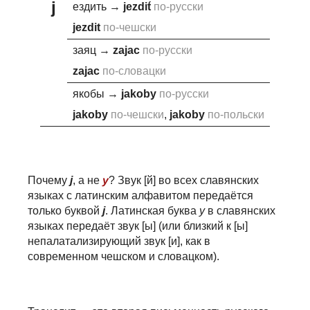
j
ездить
→
j
ezdit́
по-русски
j
ezdit
по-чешски
заяц
→
za
j
ac
по-русски
za
j
ac
по-словацки
якобы
→
j
akoby
по-русски
j
akoby
по-чешски
,
j
akoby
по-польски
Почему
j
, а не
y
? Звук [й] во всех славянских
языках с латинским алфавитом передаётся
только буквой
j
. Латинская буква
y
в славянских
языках передаёт звук [ы] (или близкий к [ы]
непалатализирующий звук [и], как в
современном чешском и словацком).