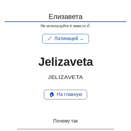
е
ё
Не используйте
вместо
.
🪄
Латиницей →
Jelizaveta
JELIZAVETA
🏠
На главную
Почему так