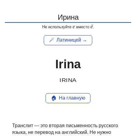
е
ё
Не используйте
вместо
.
🪄
Латиницей →
Irina
IRINA
🏠
На главную
Транслит — это вторая письменность русского
языка, не перевод на английский.
Не нужно