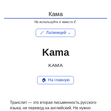
е
ё
Не используйте
вместо
.
🪄
Латиницей →
Kama
KAMA
🏠
На главную
Транслит — это вторая письменность русского
языка, не перевод на английский.
Не нужно