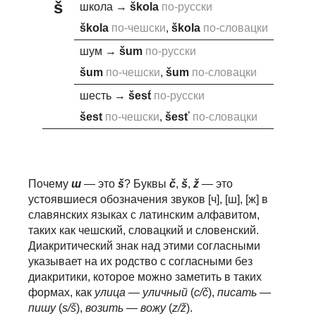
š
школа
→
š
kola
по-русски
š
kola
по-чешски
,
š
kola
по-словацки
шум
→
š
um
по-русски
š
um
по-чешски
,
š
um
по-словацки
шесть
→
š
est́
по-русски
š
est
по-чешски
,
š
esť
по-словацки
Почему
ш
— это
š
? Буквы
č
,
š
,
ž
— это
устоявшиеся обозначения звуков [ч], [ш], [ж] в
славянских языках с латинским алфавитом,
таких как чешский, словацкий и словенский.
Диакритический знак над этими согласными
указывает на их родство с согласными без
диакритики, которое можно заметить в таких
формах, как
ули
ц
а
—
ули
ч
ный
(
c/č
),
пи
с
ать
—
пи
ш
у
(
s/š
),
во
з
ить
—
во
ж
у
(
z/ž
).