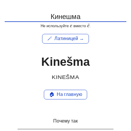
е
ё
Не используйте
вместо
.
🪄
Латиницей →
Kinešma
KINEŠMA
🏠
На главную
Почему так