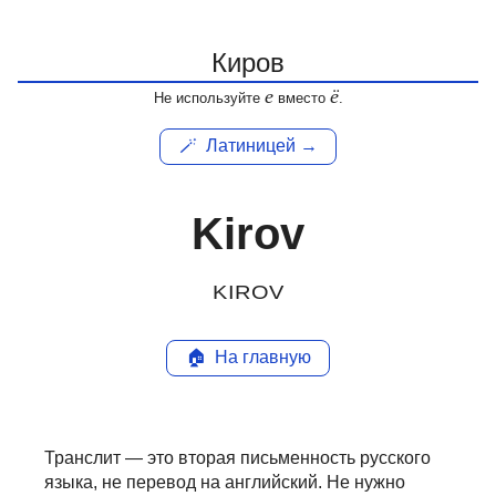
е
ё
Не используйте
вместо
.
🪄
Латиницей →
Kirov
KIROV
🏠
На главную
Транслит — это вторая письменность русского
языка, не перевод на английский.
Не нужно