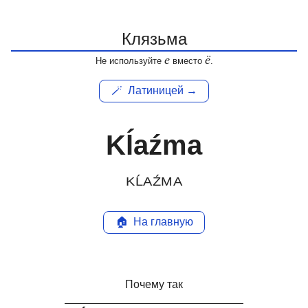
е
ё
Не используйте
вместо
.
🪄
Латиницей →
Kĺaźma
KĹAŹMA
🏠
На главную
Почему так