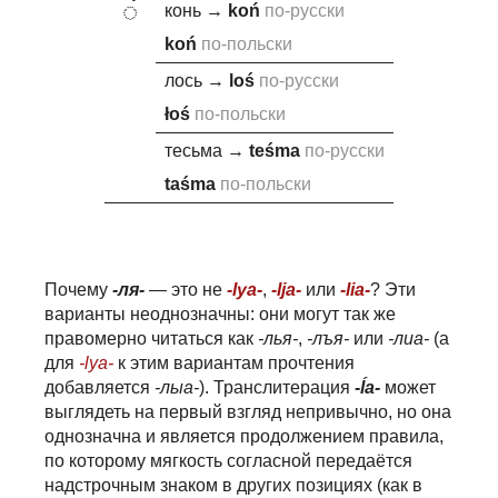
◌́
конь
→
ko
ń
по-русски
ko
ń
по-польски
лось
→
lo
ś
по-русски
ło
ś
по-польски
тесьма
→
te
ś
ma
по-русски
ta
ś
ma
по-польски
Почему
-ля-
— это не
-lya-
,
-lja-
или
-lia-
? Эти
варианты неоднозначны: они могут так же
правомерно читаться как
-лья-
,
-лъя-
или
-лиа-
(а
для
-lya-
к этим вариантам прочтения
добавляется
-лыа-
). Транслитерация
-ĺa-
может
выглядеть на первый взгляд непривычно, но она
однозначна и является продолжением правила,
по которому мягкость согласной передаётся
надстрочным знаком в других позициях (как в