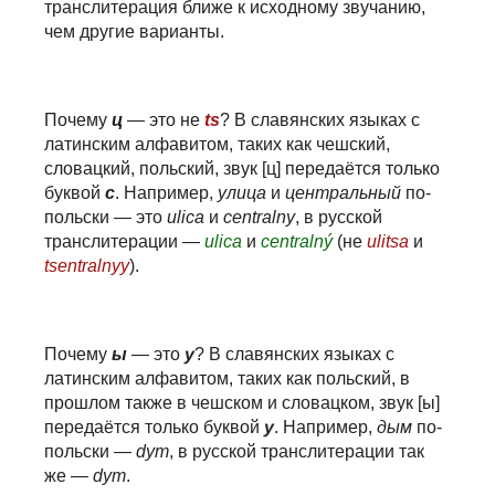
транслитерация ближе к исходному звучанию,
чем другие варианты.
Почему
ц
— это не
ts
? В славянских языках с
латинским алфавитом, таких как чешский,
словацкий, польский, звук [ц] передаётся только
буквой
c
. Например,
улица
и
центральный
по-
польски — это
ulica
и
centralny
, в русской
транслитерации —
ulica
и
centralný
(не
ulitsa
и
tsentralnyy
).
Почему
ы
— это
y
? В славянских языках с
латинским алфавитом, таких как польский, в
прошлом также в чешском и словацком, звук [ы]
передаётся только буквой
y
. Например,
дым
по-
польски —
dym
, в русской транслитерации так
же —
dym
.