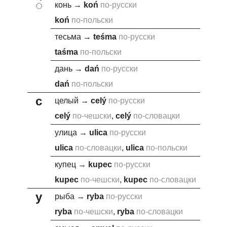
◌́
конь
→
ko
ń
по-русски
ko
ń
по-польски
тесьма
→
te
ś
ma
по-русски
ta
ś
ma
по-польски
дань
→
da
ń
по-русски
da
ń
по-польски
c
целый
→
c
elý
по-русски
c
elý
по-чешски
,
c
elý
по-словацки
улица
→
uli
c
a
по-русски
uli
c
a
по-словацки
,
uli
c
a
по-польски
купец
→
kupe
c
по-русски
kupe
c
по-чешски
,
kupe
c
по-словацки
y
рыба
→
r
y
ba
по-русски
r
y
ba
по-чешски
,
r
y
ba
по-словацки