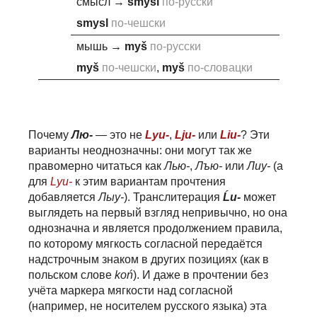
смысл
→
sm
y
sl
по-русски
sm
y
sl
по-чешски
мышь
→
m
y
š
по-русски
m
y
š
по-чешски
,
m
y
š
по-словацки
Почему
Лю-
— это не
Lyu-
,
Lju-
или
Liu-
? Эти
варианты неоднозначны: они могут так же
правомерно читаться как
Лью-
,
Лъю-
или
Лиу-
(а
для
Lyu-
к этим вариантам прочтения
добавляется
Лыу-
). Транслитерация
Ĺu-
может
выглядеть на первый взгляд непривычно, но она
однозначна и является продолжением правила,
по которому мягкость согласной передаётся
надстрочным знаком в других позициях (как в
польском слове
koń
). И даже в прочтении без
учёта маркера мягкости над согласной
(например, не носителем русского языка) эта