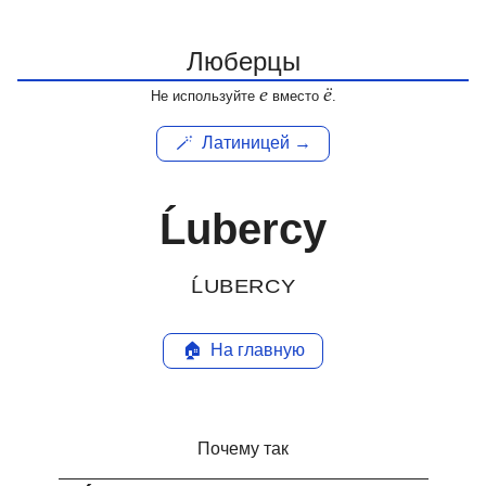
е
ё
Не используйте
вместо
.
🪄
Латиницей →
Ĺubercy
ĹUBERCY
🏠
На главную
Почему так