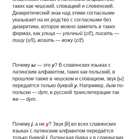
таких как чешский, словацкий и словенский.
Диакритический знак над этими согласными
указывает на их родство с согласными без
диакритики, которое можно заметить в таких
формах, как
ули
ц
а
—
ули
ч
ный
(
c/č
),
пи
с
ать
—
пи
ш
у
(
s/š
),
во
з
ить
—
во
ж
у
(
z/ž
).
Почему
ы
— это
y
? В славянских языках с
латинским алфавитом, таких как польский, в
прошлом также в чешском и словацком, звук [ы]
передаётся только буквой
y
. Например,
дым
по-
польски —
dym
, в русской транслитерации так
же —
dym
.
Почему
j
, а не
y
? Звук [й] во всех славянских
языках с латинским алфавитом передаётся
только буквой
j
. Латинская буква
y
в славянских