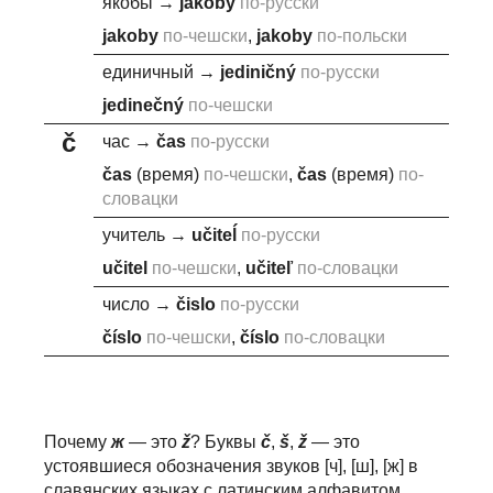
якобы
→
j
akoby
по-русски
j
akoby
по-чешски
,
j
akoby
по-польски
единичный
→
j
ediničný
по-русски
j
edinečný
по-чешски
č
час
→
č
as
по-русски
č
as
(время)
по-чешски
,
č
as
(время)
по-
словацки
учитель
→
u
č
iteĺ
по-русски
u
č
itel
по-чешски
,
u
č
iteľ
по-словацки
число
→
č
islo
по-русски
č
íslo
по-чешски
,
č
íslo
по-словацки
Почему
ж
— это
ž
? Буквы
č
,
š
,
ž
— это
устоявшиеся обозначения звуков [ч], [ш], [ж] в
славянских языках с латинским алфавитом,