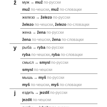
ž
муж
→
mu
ž
по-русски
mu
ž
по-чешски
,
mu
ž
по-словацки
железо
→
ž
elezo
по-русски
ž
elezo
по-чешски
,
ž
elezo
по-словацки
жена
→
ž
ena
по-русски
ž
ena
по-чешски
,
ž
ena
по-словацки
y
рыба
→
r
y
ba
по-русски
r
y
ba
по-чешски
,
r
y
ba
по-словацки
смысл
→
sm
y
sl
по-русски
sm
y
sl
по-чешски
мышь
→
m
y
š
по-русски
m
y
š
по-чешски
,
m
y
š
по-словацки
j
ездить
→
j
ezdit́
по-русски
j
ezdit
по-чешски