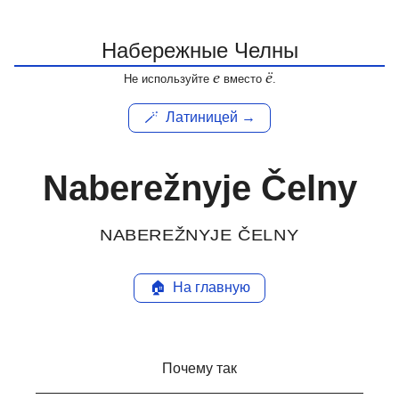
е
ё
Не используйте
вместо
.
🪄
Латиницей →
Naberežnyje Čelny
NABEREŽNYJE ČELNY
🏠
На главную
Почему так