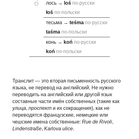
◌́
лось
→
lo
ś
по-русски
ło
ś
по-польски
тесьма
→
te
ś
ma
по-русски
ta
ś
ma
по-польски
конь
→
ko
ń
по-русски
ko
ń
по-польски
Транслит — это вторая письменность русского
языка, не перевод на английский.
Не нужно
переводить на английский или другой язык
составные части
имён собственных (такие как
улица
,
проспект
и их сокращения), как не
переводятся французские, немецкие или
чешские имена собственные:
Rue de Rivoli
,
Lindenstraße
,
Karlova ulice
.