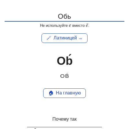
е
ё
Не используйте
вместо
.
🪄
Латиницей →
Ob́
OB́
🏠
На главную
Почему так