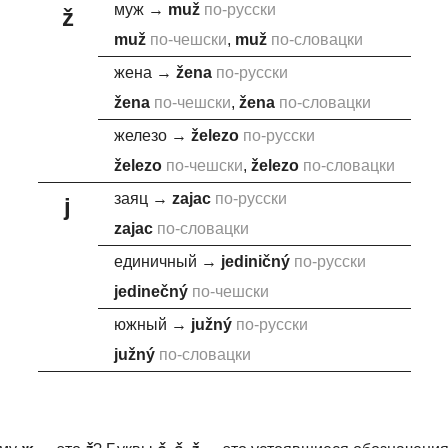
муж
→
mu
ž
по-русски
ž
mu
ž
по-чешски
,
mu
ž
по-словацки
жена
→
ž
ena
по-русски
ž
ena
по-чешски
,
ž
ena
по-словацки
железо
→
ž
elezo
по-русски
ž
elezo
по-чешски
,
ž
elezo
по-словацки
заяц
→
za
j
ac
по-русски
j
za
j
ac
по-словацки
единичный
→
j
ediničný
по-русски
j
edinečný
по-чешски
южный
→
j
užný
по-русски
j
užný
по-словацки