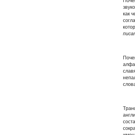
Поч
звуко
как ч
согла
кото
пи
с
а
Поч
алфа
славя
непа
слов
Транс
англ
сост
сокр
имен