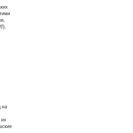
я
аких
этими
и,
/č
),
 на
 их
шские