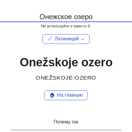
е
ё
Не используйте
вместо
.
🪄
Латиницей →
Onežskoje ozero
ONEŽSKOJE OZERO
🏠
На главную
Почему так