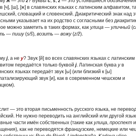
ему
ж
— это
ž
? Буквы
č
,
š
,
ž
— это устоявшиеся обозначени
в [ч], [ш], [ж] в славянских языках с латинским алфавитом, т
ешский, словацкий и словенский. Диакритический знак над 
сными указывает на их родство с согласными без диакритик
рое можно заметить в таких формах, как
ули
ц
а
—
ули
ч
ный
(
c
ть
—
пи
ш
у
(
s/š
),
во
з
ить
—
во
ж
у
(
z/ž
).
ему
j
, а не
y
? Звук [й] во всех славянских языках с латинским
витом передаётся только буквой
j
. Латинская буква
y
в
нских языках передаёт звук [ы] (или близкий к [ы]
латализирующий звук [и], как в современном чешском и
ацком).
лит — это вторая письменность русского языка, не перевод
ийский.
Не нужно переводить на английский или другой язык
авные части
имён собственных (такие как
улица
,
проспект
и
ащения), как не переводятся французские, немецкие или че
а собственные:
Rue de Rivoli
,
Lindenstraße
,
Karlova ulice
.