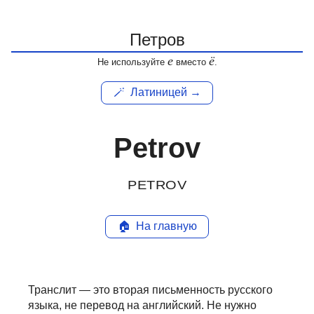
е
ё
Не используйте
вместо
.
🪄
Латиницей →
Petrov
PETROV
🏠
На главную
Транслит — это вторая письменность русского
языка, не перевод на английский.
Не нужно