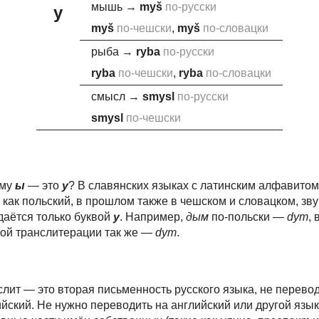
мышь
→
m
y
š
по-русски
y
m
y
š
по-чешски
,
m
y
š
по-словацки
рыба
→
r
y
ba
по-русски
r
y
ba
по-чешски
,
r
y
ba
по-словацки
смысл
→
sm
y
sl
по-русски
sm
y
sl
по-чешски
ему
ы
— это
y
? В славянских языках с латинским алфавитом
 как польский, в прошлом также в чешском и словацком, звук
даётся только буквой
y
. Например,
дым
по-польски —
dym
, 
кой транслитерации так же —
dym
.
лит — это вторая письменность русского языка, не перевод
ийский.
Не нужно переводить на английский или другой язык