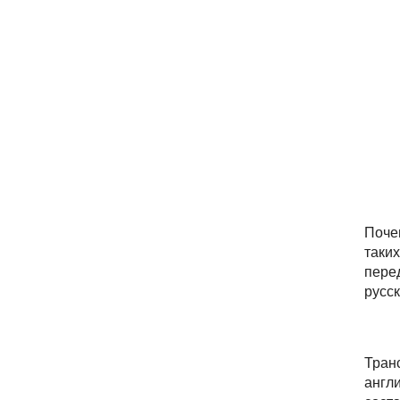
Поч
таких
пере
русс
Транс
англ