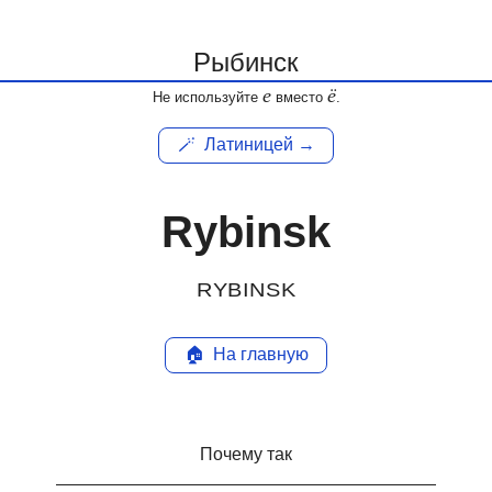
е
ё
Не используйте
вместо
.
🪄
Латиницей →
Rybinsk
RYBINSK
🏠
На главную
Почему так