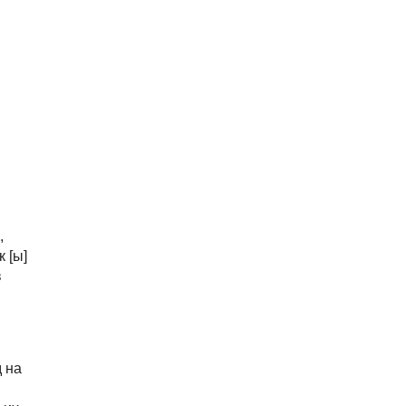
,
 [ы]
в
 на