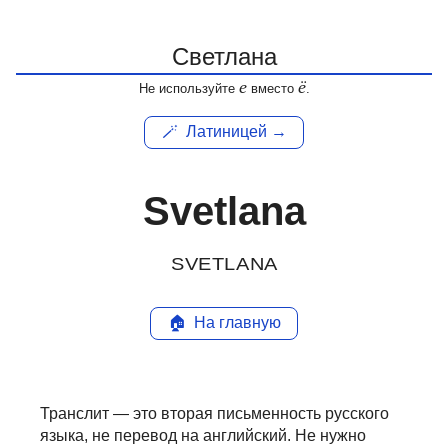
е
ё
Не используйте
вместо
.
🪄
Латиницей →
Svetlana
SVETLANA
🏠
На главную
Транслит — это вторая письменность русского
языка, не перевод на английский.
Не нужно