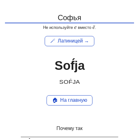
е
ё
Не используйте
вместо
.
🪄
Латиницей →
Sof́ja
SOF́JA
🏠
На главную
Почему так