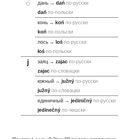
◌́
дань
→
da
ń
по-русски
da
ń
по-польски
конь
→
ko
ń
по-русски
ko
ń
по-польски
лось
→
lo
ś
по-русски
ło
ś
по-польски
j
заяц
→
za
j
ac
по-русски
za
j
ac
по-словацки
южный
→
j
užný
по-русски
j
užný
по-словацки
единичный
→
j
ediničný
по-русски
j
edinečný
по-чешски