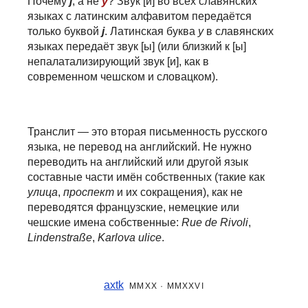
Почему
j
, а не
y
? Звук [й] во всех славянских
языках с латинским алфавитом передаётся
только буквой
j
. Латинская буква
y
в славянских
языках передаёт звук [ы] (или близкий к [ы]
непалатализирующий звук [и], как в
современном чешском и словацком).
Транслит — это вторая письменность русского
языка, не перевод на английский.
Не нужно
переводить на английский или другой язык
составные части
имён собственных (такие как
улица
,
проспект
и их сокращения), как не
переводятся французские, немецкие или
чешские имена собственные:
Rue de Rivoli
,
Lindenstraße
,
Karlova ulice
.
axtk
MMXX · MMXXVI