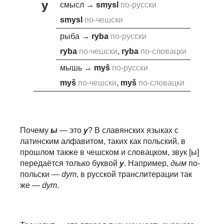
y
смысл
→
sm
y
sl
по-русски
sm
y
sl
по-чешски
рыба
→
r
y
ba
по-русски
r
y
ba
по-чешски
,
r
y
ba
по-словацки
мышь
→
m
y
š
по-русски
m
y
š
по-чешски
,
m
y
š
по-словацки
Почему
ы
— это
y
? В славянских языках с
латинским алфавитом, таких как польский, в
прошлом также в чешском и словацком, звук [ы]
передаётся только буквой
y
. Например,
дым
по-
польски —
dym
, в русской транслитерации так
же —
dym
.