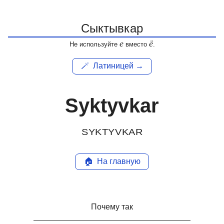
е
ё
Не используйте
вместо
.
🪄
Латиницей →
Syktyvkar
SYKTYVKAR
🏠
На главную
Почему так