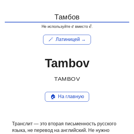
е
ё
Не используйте
вместо
.
🪄
Латиницей →
Tambov
TAMBOV
🏠
На главную
Транслит — это вторая письменность русского
языка, не перевод на английский.
Не нужно