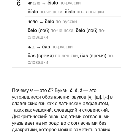
č
число
→
č
islo
по-русски
č
íslo
по-чешски
,
č
íslo
по-словацки
чело
→
č
elo
по-русски
č
elo
(лоб)
по-чешски
,
č
elo
(лоб)
по-
словацки
час
→
č
as
по-русски
č
as
(время)
по-чешски
,
č
as
(время)
по-
словацки
Почему
ч
— это
č
? Буквы
č
,
š
,
ž
— это
устоявшиеся обозначения звуков [ч], [ш], [ж] в
славянских языках с латинским алфавитом,
таких как чешский, словацкий и словенский.
Диакритический знак над этими согласными
указывает на их родство с согласными без
диакритики, которое можно заметить в таких