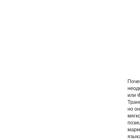
Поч
неод
или
Ф
Тран
но о
мягк
позиц
марке
языка