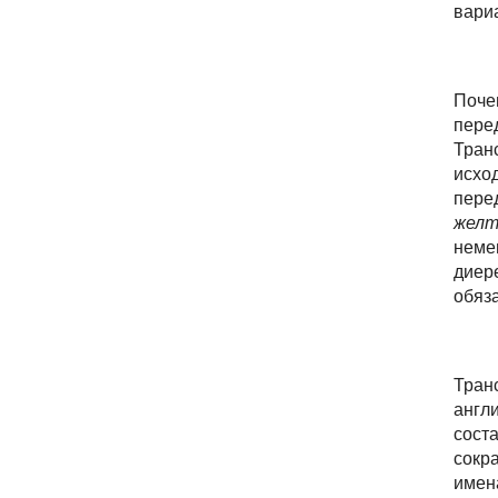
вари
Поч
перед
Тран
исхо
перед
жел
немец
диере
обяз
Транс
англ
сост
сокр
имен