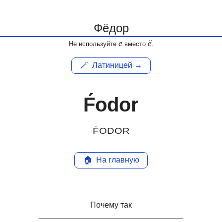
е
ё
Не используйте
вместо
.
🪄
Латиницей →
F́odor
F́ODOR
🏠
На главную
Почему так