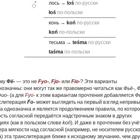
лось
→
lo
ś
по-русски
◌́
ło
ś
по-польски
конь
→
ko
ń
по-русски
ko
ń
по-польски
тесьма
→
te
ś
ma
по-русски
ta
ś
ma
по-польски
ему
Фё-
— это не
Fyo-
,
Fjo-
или
Fio-
? Эти варианты
нозначны: они могут так же правомерно читаться как
Фьё-
,
Ф
ио-
(а для
Fyo-
к этим вариантам прочтения добавляется
Ф
слитерация
F́o-
может выглядеть на первый взгляд непривы
на однозначна и является продолжением правила, по котор
ость согласной передаётся надстрочным знаком в других
иях (как в польском слове
koń
). И даже в прочтении без учё
ра мягкости над согласной (например, не носителем русско
) эта транслитерация ближе к исходному звучанию, чем дру