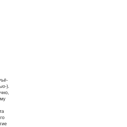
ъё-
ыо-
).
чно,
ому
та
го
гие