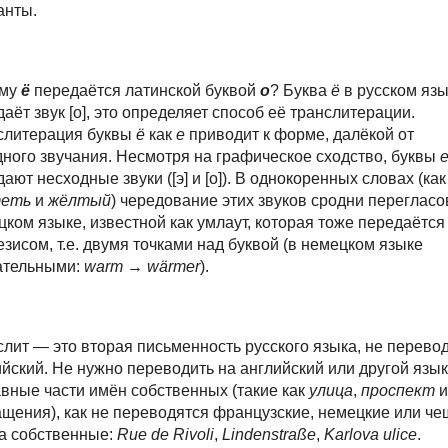
анты.
ему
ё
передаётся латинской буквой
o
? Буква
ё
в русском яз
аёт звук [о], это определяет способ её транслитерации.
слитерация буквы
ё
как
е
приводит к форме, далёкой от
дного звучания. Несмотря на графическое сходство, буквы
ают несходные звуки ([э] и [о]). В однокоренных словах (как
теть
и
жёлтый
) чередование этих звуков сродни перегласо
ком языке, известной как умлаут, которая тоже передаётся
зисом, т.е. двумя точками над буквой (в немецком языке
ательными:
warm
→
wärmer
).
лит — это вторая письменность русского языка, не перевод
ийский.
Не нужно переводить на английский или другой язык
авные части
имён собственных (такие как
улица
,
проспект
и
ащения), как не переводятся французские, немецкие или че
а собственные:
Rue de Rivoli
,
Lindenstraße
,
Karlova ulice
.