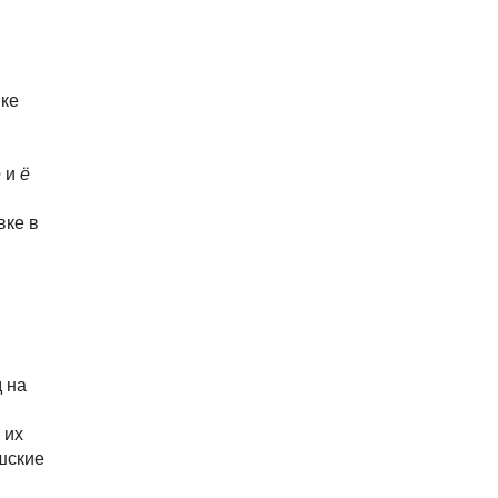
ыке
е
и
ё
вке в
 на
 их
шские