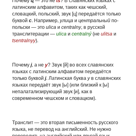
Почему
ц
— это не
ts
? В славянских языках с
латинским алфавитом, таких как чешский,
словацкий, польский, звук [ц] передаётся только
буквой
c
. Например,
улица
и
центральный
по-
польски — это
ulica
и
centralny
, в русской
транслитерации —
ulica
и
centralný
(не
ulitsa
и
tsentralnyy
).
Почему
j
, а не
y
? Звук [й] во всех славянских
языках с латинским алфавитом передаётся
только буквой
j
. Латинская буква
y
в славянских
языках передаёт звук [ы] (или близкий к [ы]
непалатализирующий звук [и], как в
современном чешском и словацком).
Транслит — это вторая письменность русского
языка, не перевод на английский.
Не нужно
переводить на английский или другой язык