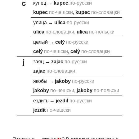
c
купец
→
kupe
c
по-русски
kupe
c
по-чешски
,
kupe
c
по-словацки
улица
→
uli
c
a
по-русски
uli
c
a
по-словацки
,
uli
c
a
по-польски
целый
→
c
elý
по-русски
c
elý
по-чешски
,
c
elý
по-словацки
j
заяц
→
za
j
ac
по-русски
za
j
ac
по-словацки
якобы
→
j
akoby
по-русски
j
akoby
по-чешски
,
j
akoby
по-польски
ездить
→
j
ezdit́
по-русски
j
ezdit
по-чешски