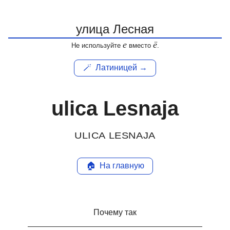
е
ё
Не используйте
вместо
.
🪄
Латиницей →
ulica Lesnaja
ULICA LESNAJA
🏠
На главную
Почему так