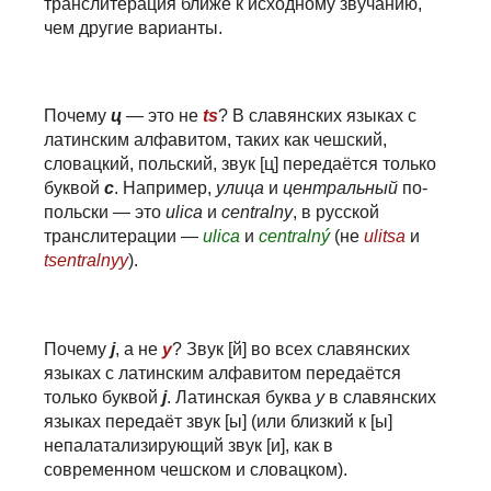
транслитерация ближе к исходному звучанию,
чем другие варианты.
Почему
ц
— это не
ts
? В славянских языках с
латинским алфавитом, таких как чешский,
словацкий, польский, звук [ц] передаётся только
буквой
c
. Например,
улица
и
центральный
по-
польски — это
ulica
и
centralny
, в русской
транслитерации —
ulica
и
centralný
(не
ulitsa
и
tsentralnyy
).
Почему
j
, а не
y
? Звук [й] во всех славянских
языках с латинским алфавитом передаётся
только буквой
j
. Латинская буква
y
в славянских
языках передаёт звук [ы] (или близкий к [ы]
непалатализирующий звук [и], как в
современном чешском и словацком).