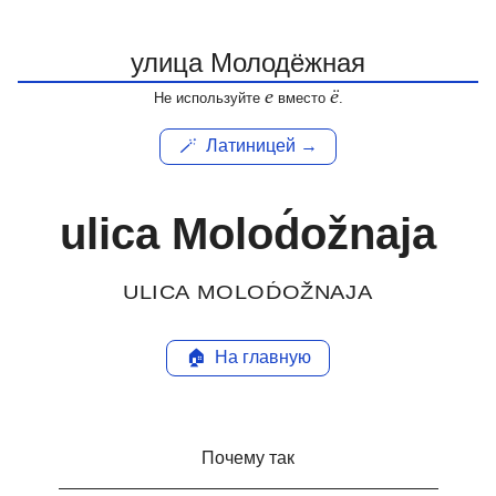
е
ё
Не используйте
вместо
.
🪄
Латиницей →
ulica Molod́ožnaja
ULICA MOLOD́OŽNAJA
🏠
На главную
Почему так