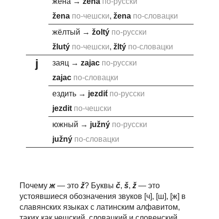
жена
→
ž
ena
по-русски
ž
ena
по-чешски
,
ž
ena
по-словацки
жёлтый
→
ž
oltý
по-русски
ž
lutý
по-чешски
,
ž
ltý
по-словацки
j
заяц
→
za
j
ac
по-русски
za
j
ac
по-словацки
ездить
→
j
ezdit́
по-русски
j
ezdit
по-чешски
южный
→
j
užný
по-русски
j
užný
по-словацки
Почему
ж
— это
ž
? Буквы
č
,
š
,
ž
— это
устоявшиеся обозначения звуков [ч], [ш], [ж] в
славянских языках с латинским алфавитом,
таких как чешский, словацкий и словенский.