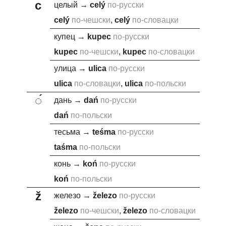
c
целый
→
c
elý
по-русски
c
elý
по-чешски
,
c
elý
по-словацки
купец
→
kupe
c
по-русски
kupe
c
по-чешски
,
kupe
c
по-словацки
улица
→
uli
c
a
по-русски
uli
c
a
по-словацки
,
uli
c
a
по-польски
◌́
дань
→
da
ń
по-русски
da
ń
по-польски
тесьма
→
te
ś
ma
по-русски
ta
ś
ma
по-польски
конь
→
ko
ń
по-русски
ko
ń
по-польски
ž
железо
→
ž
elezo
по-русски
ž
elezo
по-чешски
,
ž
elezo
по-словацки