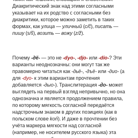
Диакритический знак над этими согласными
указывает на их родство с согласными без
диакритики, которое можно заметить в таких
формах, как
ули
ц
а
—
ули
ч
ный
(
c/č
),
пи
с
ать
—
пи
ш
у
(
s/š
),
во
з
ить
—
во
ж
у
(
z/ž
).
Почему
-дё-
— это не
-dyo-
,
-djo-
или
-dio-
? Эти
варианты неоднозначны: они могут так же
правомерно читаться как
-дьё-
,
-дъё-
или
-дио-
(а
для
-dyo-
к этим вариантам прочтения
добавляется
-дыо-
). Транслитерация
-d́o-
может
выглядеть на первый взгляд непривычно, но она
однозначна и является продолжением правила,
по которому мягкость согласной передаётся
надстрочным знаком в других позициях (как в
польском слове
koń
). И даже в прочтении без
учёта маркера мягкости над согласной
(например, не носителем русского языка) эта