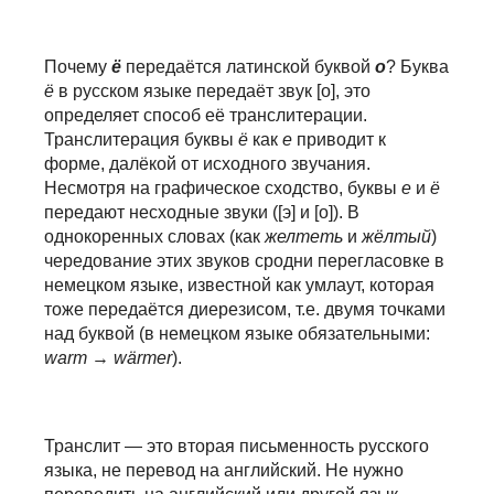
Почему
ё
передаётся латинской буквой
o
? Буква
ё
в русском языке передаёт звук [о], это
определяет способ её транслитерации.
Транслитерация буквы
ё
как
е
приводит к
форме, далёкой от исходного звучания.
Несмотря на графическое сходство, буквы
е
и
ё
передают несходные звуки ([э] и [о]). В
однокоренных словах (как
желтеть
и
жёлтый
)
чередование этих звуков сродни перегласовке в
немецком языке, известной как умлаут, которая
тоже передаётся диерезисом, т.е. двумя точками
над буквой (в немецком языке обязательными:
warm
→
wärmer
).
Транслит — это вторая письменность русского
языка, не перевод на английский.
Не нужно