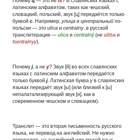
Почему
ц
— это не
ts
? В славянских языках с
латинским алфавитом, таких как чешский,
словацкий, польский, звук [ц] передаётся только
буквой
c
. Например,
улица
и
центральный
по-
польски — это
ulica
и
centralny
, в русской
транслитерации —
ulica
и
centralný
(не
ulitsa
и
tsentralnyy
).
Почему
j
, а не
y
? Звук [й] во всех славянских
языках с латинским алфавитом передаётся
только буквой
j
. Латинская буква
y
в славянских
языках передаёт звук [ы] (или близкий к [ы]
непалатализирующий звук [и], как в
современном чешском и словацком).
Транслит — это вторая письменность русского
языка, не перевод на английский.
Не нужно
переводить на английский или другой язык