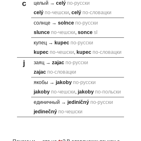
c
целый
→
c
elý
по-русски
c
elý
по-чешски
,
c
elý
по-словацки
солнце
→
soln
c
e
по-русски
slun
c
e
по-чешски
,
son
c
e
sl
купец
→
kupe
c
по-русски
kupe
c
по-чешски
,
kupe
c
по-словацки
j
заяц
→
za
j
ac
по-русски
za
j
ac
по-словацки
якобы
→
j
akoby
по-русски
j
akoby
по-чешски
,
j
akoby
по-польски
единичный
→
j
ediničný
по-русски
j
edinečný
по-чешски