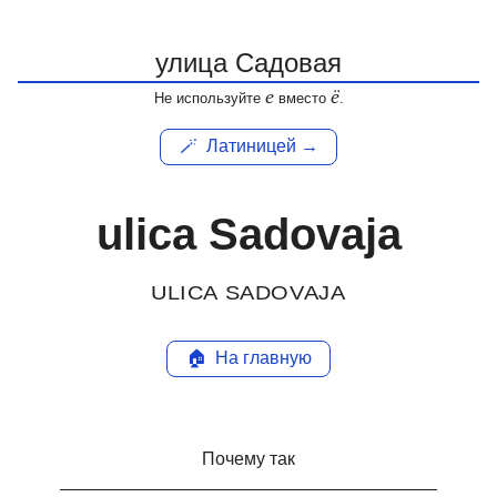
е
ё
Не используйте
вместо
.
🪄
Латиницей →
ulica Sadovaja
ULICA SADOVAJA
🏠
На главную
Почему так